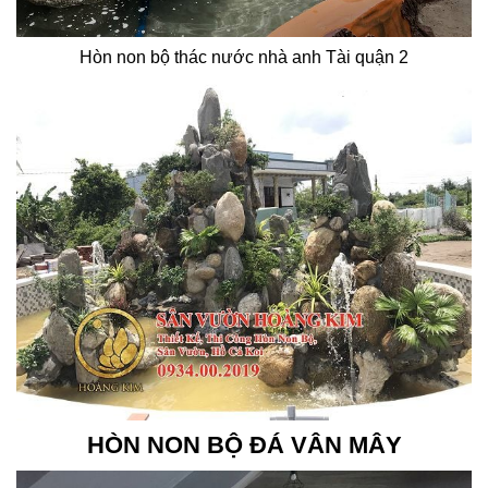
Hòn non bộ thác nước nhà anh Tài quận 2
HÒN NON BỘ ĐÁ VÂN MÂY