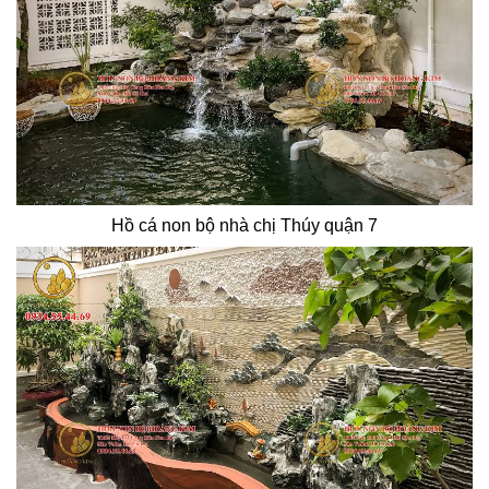
Hồ cá non bộ nhà chị Thúy quận 7