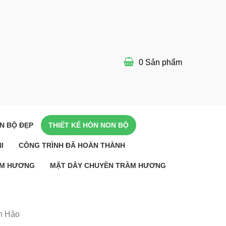
0
Sản phẩm
N BỘ ĐẸP
THIẾT KẾ HÒN NON BỘ
I
CÔNG TRÌNH ĐÃ HOÀN THÀNH
ẦM HƯƠNG
MẶT DÂY CHUYỀN TRẦM HƯƠNG
n Hảo