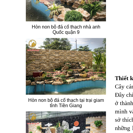
Hòn non bộ đá cổ thạch nhà anh
Quốc quận 9
Thiết 
Cây cản
Đây chí
Hòn non bộ đá cổ thạch tại trại giam
ở thành
tỉnh Tiền Giang
mình và
sở thíc
những l