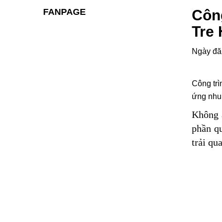
FANPAGE
Côn
Tre
Ngày đă
Công trì
ứng nhu
Không a
phần qu
trải qu