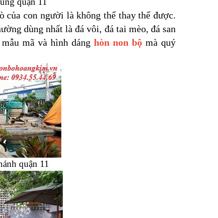
Hùng quận 11
 của con người là không thể thay thế được.
hường dùng nhất là đá vôi, đá tai mèo, đá san
g mẫu mã và hình dáng
hòn non bộ
mà quý
hánh quận 11