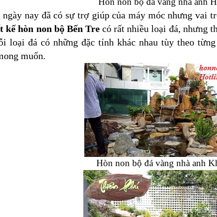
Hòn non bộ đá vàng nhà anh 
ngày nay đã có sự trợ giúp của máy móc nhưng vai trò
ết kế hòn non bộ Bến Tre
có rất nhiều loại đá, nhưng t
 loại đá có những đặc tính khác nhau tùy theo từn
mong muốn.
Hòn non bộ đá vàng nhà anh K