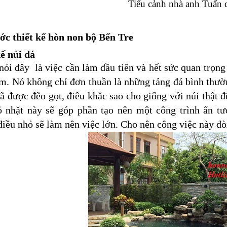
Tiểu cảnh nhà anh Tuấn 
ớc thiết kế hòn non bộ Bến Tre
ế núi đá
nói đây là việc cần làm đầu tiên và hết sức quan trọng 
m. Nó không chỉ đơn thuần là những tảng đá bình thườ
ã được đẽo gọt, điêu khắc sao cho giống với núi thật 
hỏ nhặt này sẽ góp phần tạo nên một công trình ấn t
iều nhỏ sẽ làm nên việc lớn. Cho nên công việc này đò