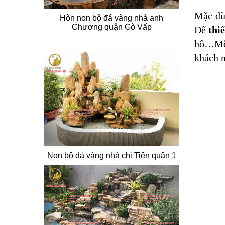
Mặc dù 
Hòn non bộ đá vàng nhà anh
Chương quận Gò Vấp
Để
thi
hô…Mỗi
khách 
Non bộ đá vàng nhà chị Tiên quận 1