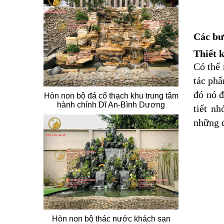
Các bư
Thiết k
Có thể 
tác phẩ
đó nó đ
Hòn non bộ đá cổ thạch khu trung tâm
hành chính Dĩ An-Bình Dương
tiết n
những đ
Hòn non bộ thác nước khách sạn