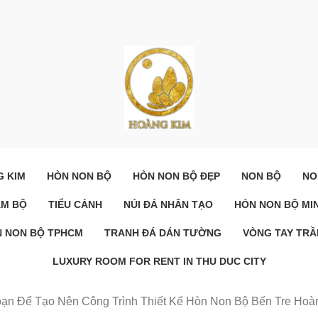
G KIM
HÒN NON BỘ
HÒN NON BỘ ĐẸP
NON BỘ
NO
AM BỘ
TIỂU CẢNH
NÚI ĐÁ NHÂN TẠO
HÒN NON BỘ MIN
 NON BỘ TPHCM
TRANH ĐÁ DÁN TƯỜNG
VÒNG TAY TR
LUXURY ROOM FOR RENT IN THU DUC CITY
n Để Tạo Nên Công Trình Thiết Kế Hòn Non Bộ Bến Tre Hoà