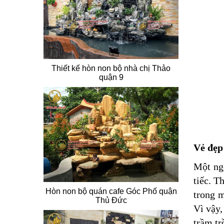
Thiết kế hòn non bộ nhà chị Thảo
quận 9
Vẻ đẹp 
Một ngô
tiếc. T
Hòn non bộ quán cafe Góc Phố quận
trong m
Thủ Đức
Vì vậy,
trầm tr