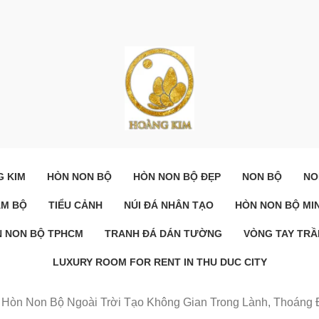
G KIM
HÒN NON BỘ
HÒN NON BỘ ĐẸP
NON BỘ
NO
AM BỘ
TIỂU CẢNH
NÚI ĐÁ NHÂN TẠO
HÒN NON BỘ MIN
 NON BỘ TPHCM
TRANH ĐÁ DÁN TƯỜNG
VÒNG TAY TR
LUXURY ROOM FOR RENT IN THU DUC CITY
 Hòn Non Bộ Ngoài Trời Tạo Không Gian Trong Lành, Thoáng