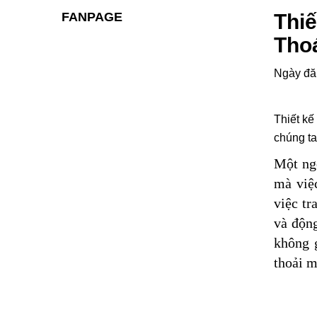
FANPAGE
Thiế
Tho
Ngày đă
Thiết kế
chúng ta
Một ng
mà việc
việc tr
và độn
không 
thoải m