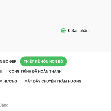
0
Sản phẩm
N BỘ ĐẸP
THIẾT KẾ HÒN NON BỘ
I
CÔNG TRÌNH ĐÃ HOÀN THÀNH
ẦM HƯƠNG
MẶT DÂY CHUYỀN TRẦM HƯƠNG
 Đãng