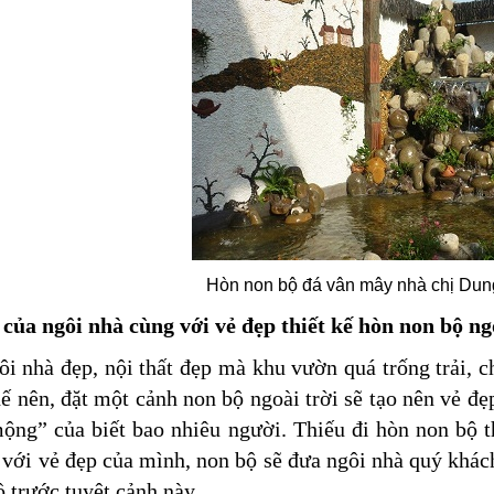
Hòn non bộ đá vân mây nhà chị Du
của ngôi nhà cùng với vẻ đẹp thiết kế hòn non bộ ng
i nhà đẹp, nội thất đẹp mà khu vườn quá trống trải, ch
hế nên, đặt một cảnh non bộ ngoài trời sẽ tạo nên vẻ đẹ
ộng” của biết bao nhiêu người. Thiếu đi hòn non bộ t
 với vẻ đẹp của mình, non bộ sẽ đưa ngôi nhà quý khác
ồ trước tuyệt cảnh này.