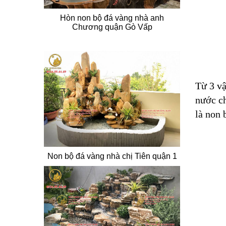
Hòn non bộ đá vàng nhà anh
Chương quận Gò Vấp
Từ 3 vậ
nước ch
là non 
Non bộ đá vàng nhà chị Tiên quận 1