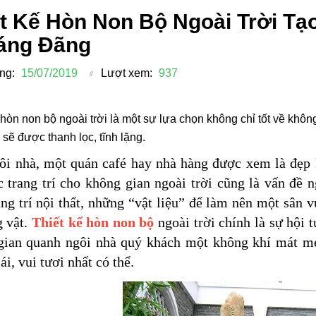
t Kế Hòn Non Bộ Ngoài Trời Tạ
áng Đãng
ng:
15/07/2019
Lượt xem:
937
 hòn non bộ ngoài trời là một sự lựa chọn không chỉ tốt về khôn
 sẽ được thanh lọc, tĩnh lặng.
ôi nhà, một quán café hay nhà hàng được xem là đẹp 
 trang trí cho không gian ngoài trời cũng là vấn đề
ang trí nội thất, những “vật liệu” để làm nên một sân v
g vật.
Thiết kế hòn non bộ
ngoài trời
chính là sự hội 
gian quanh ngôi nhà quý khách một không khí mát mẻ,
ái, vui tươi nhất có thể.