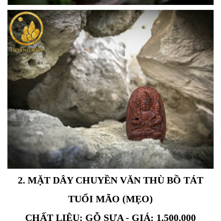
2. MẶT DÂY CHUYỀN VĂN THÙ BỒ TÁT
TUỔI MÃO (MẸO)
CHẤT LIỆU: GỖ SƯA - GIÁ: 1.500.000