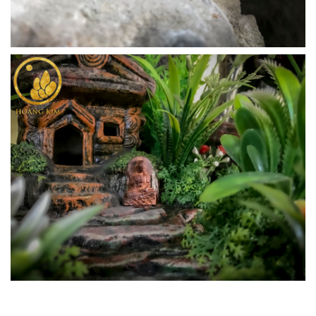
10. MẶT DÂY CHUYỀN PHẬT BÀ 2
CHẤT LIỆU: GỖ TRẦM HƯƠNG - GIÁ:
1.500.000