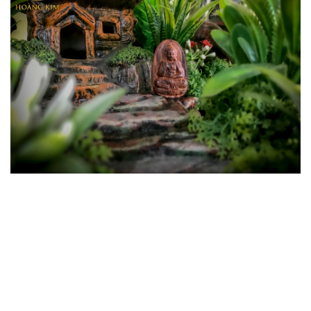
6. MẶT DÂY CHUYỀN PHẬT DI LẶC 1
CHẤT LIỆU: GỖ TRẦM HƯƠNG - GIÁ:
1.500.000