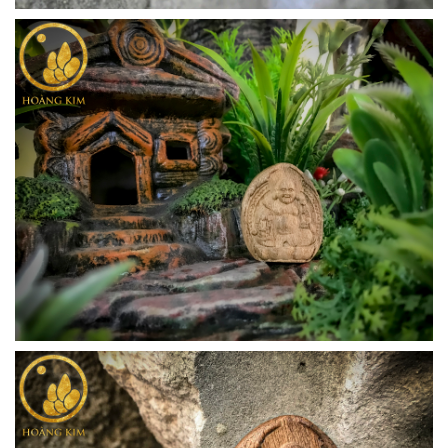
9. MẶT DÂY CHUYỀN PHẬT BÀ 1
CHẤT LIỆU: GỖ SƯA - GIÁ: 1.500.000