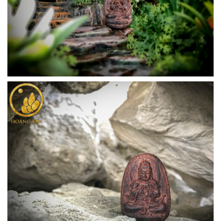
5. MẶT DÂY CHUYỀN PHẬT A DI ĐÀ
TUỔI TUẤT VÀ TUỔI HỢI
CHẤT LIỆU: GỖ SƯA - GIÁ: 1.500.000