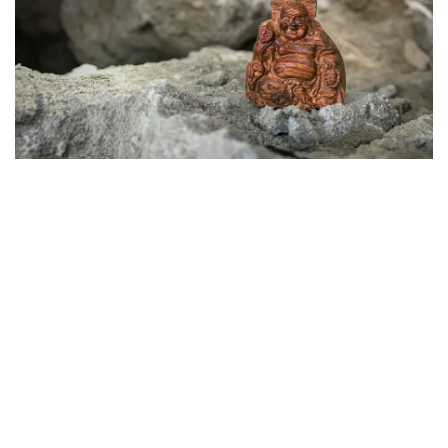
8. MẶT DÂY CHUYỀN PHẬT DI LẶC 3
CHẤT LIỆU: GỖ TRẦM HƯƠNG - GIÁ:
1.500.000