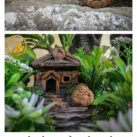
7. MẶT DÂY CHUYỀN PHẬT DI LẶC 2
CHẤT LIỆU: GỖ SƯA - GIÁ: 1.500.000