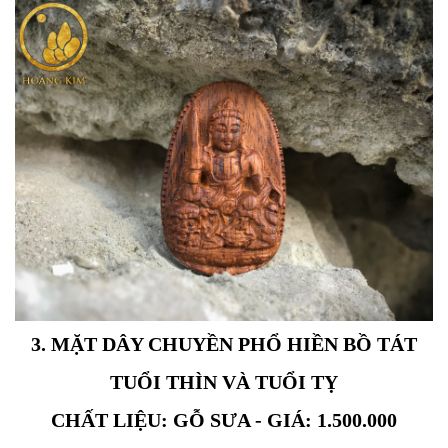
3. MẶT DÂY CHUYỀN PHỔ HIỀN BỒ TÁT
TUỔI THÌN VÀ TUỔI TỴ
CHẤT LIỆU: GỖ SƯA - GIÁ: 1.500.000